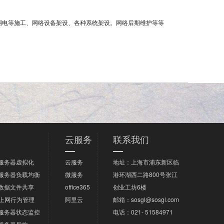
弱电等施工、网络设备架设、各种系统架设。网络后期维护等等
云服务
联系我们
服务器虚拟化
云服务
地址：上海市浦东新区临
服务器负载均衡
微服务
港环湖西二路800号张江
数据文件共享
office365
创业工坊6楼
上网行为管理
阿里云
邮箱：sosgl@sosgl.com
服务器状态监控
电话：­021- 51584971