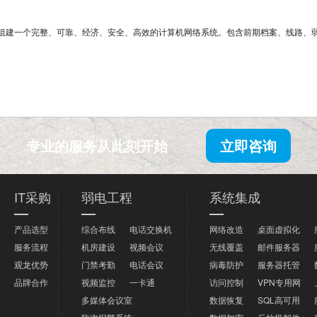
组建一个完整、可靠、经济、安全、高效的计算机网络系统。包含前期档案、线路、
专业的服务从此刻开始
立即咨询
IT采购
弱电工程
系统集成
产品选型
综合布线
电话交换机
网络改造
桌面虚拟化
服务流程
机房建设
视频会议
无线覆盖
邮件服务器
观龙优势
门禁考勤
电话会议
病毒防护
服务器托管
品牌合作
视频监控
一卡通
访问控制
VPN专用网
多媒体会议室
数据恢复
SQL高可用